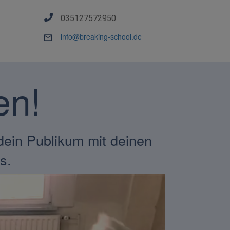
035127572950
info@breaking-school.de
en!
 dein Publikum mit deinen
es.