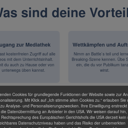
as sind deine Vortei
ugang zur Mediathek
Wettkämpfen und Auftr
st kostenfreien Zugriff auf alle
Nimm an Battle ́s teil und lern
eos mit dem Unterrichtsinhalt.
Breaking-Szene kennen. Übe 
it du auch zu Hause oder von
ein, die du vor Publikum tan
unterwegs üben kannst.
wirst.
enden Cookies für grundlegende Funktionen der Website sowie zur An
onalisierung. Mit Klick auf „Ich stimme allen Cookies zu.“ erlauben Sie 
zu Analyse- und Personalisierungszwecken. Ihre Einwilligung erstreckt
 die Datenübermittlung an Anbieter in den USA. Wir weisen darauf hin,
 Rechtsprechung des Europäischen Gerichtshofs die USA derzeit kein 
l wirst du die verschiedenen Tanzsti
eichbares Datenschutzniveau haben und das Risiko der unbemerkten