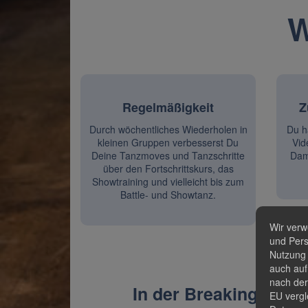
W
Regelmäßigkeit
Z
Durch wöchentliches Wiederholen in
Du ha
kleinen Gruppen verbesserst Du
Vid
Deine Tanzmoves und Tanzschritte
Dam
über den Fortschrittskurs, das
Showtraining und vielleicht bis zum
Battle- und Showtanz.
Wir verw
und Pers
Nutzung 
auch auf
nach der
In der Breaking-Schoo
EU vergl