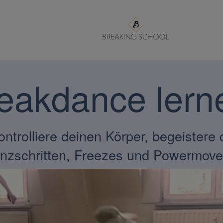
eakdance lern
kontrolliere deinen Körper, begeistere
nzschritten, Freezes und Powermov