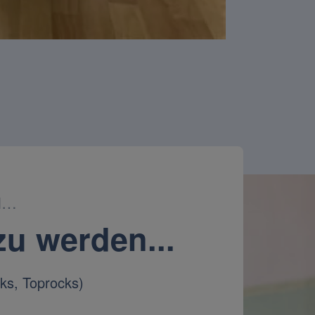
Playback
Rate
ol…
zu werden...
ks, Toprocks)