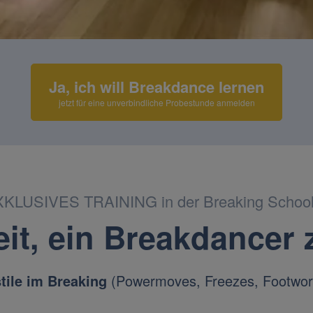
Loaded
:
31.74%
Ja, ich will Breakdance lernen
jetzt für eine unverbindliche Probestunde anmelden
KLUSIVES TRAINING in der Breaking Scho
eit, ein Breakdancer 
tile im Breaking
(Powermoves, Freezes, Footwor