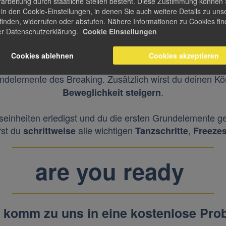
arbeitung durch staatliche Stellen besteht. Diese Zustimmung können 
t in den Cookie-Einstellungen, in denen Sie auch weitere Details zu uns
finden, widerrufen oder abstufen. Nähere Informationen zu Cookies fin
und
, so dass du den heutigen Anforderu
moves
Freezes
er Datenschutzerklärung.
Cookie Einstellungen
lmäßig
bei einem speziell ausgebildeten Tra
jede Woche
Cookies ablehnen
Cookies akzeptieren
ndelemente des Breaking. Zusätzlich wirst du deinen Kör
.
Beweglichkeit steigern
einheiten erledigst und du die ersten Grundelemente ge
rst du
alle wichtigen
,
schrittweise
Tanzschritte
Freeze
are you ready
 komm zu uns in eine kostenlose Pro