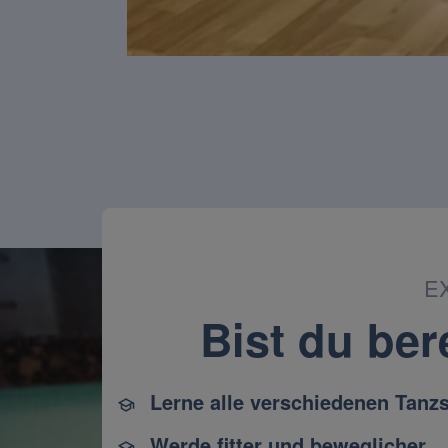
/
Unmute
EX
Bist du ber
Lerne alle verschiedenen Tanzs
Werde fitter und beweglicher