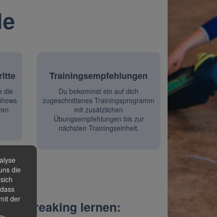
le
itte
Trainingsempfehlungen
e die
Du bekommst ein auf dich
Shows
zugeschnittenes Trainingsprogramm
zen
mit zusätzlichen
Übungsempfehlungen bis zur
nächsten Trainingseinheit.
alyse
uns die
 sich
 dass
mit der
le im Breaking lernen: