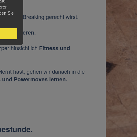
Sie
eren
den Sie
ngen des Breaking gerecht wirst.
iner
.
trainieren
per hinsichtlich
Fitness und
lernt hast, gehen wir danach in die
s und Powermoves lernen.
bestunde.